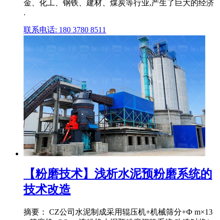
金、化工、钢铁、建材、煤炭等行业,产生了巨大的经济
.
联系电话: 180 3780 8511
【粉磨技术】浅析水泥预粉磨系统的
技术改造
摘要： CZ公司水泥制成采用辊压机+机械筛分+Ф m×13