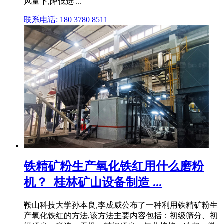
风量下,降低选 ...
联系电话: 180 3780 8511
铁精矿粉生产氧化铁红用什么磨粉
机？_桂林矿山设备制造 ...
鞍山科技大学孙本良,李成威公布了一种利用铁精矿粉生
产氧化铁红的方法,该方法主要内容包括：初级筛分、初