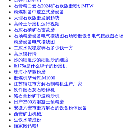
石膏粉白云石2024矿石欧版磨粉机MTW
粉煤制备中速立式磨设备
大理石欧版磨发展趋势
高岭土研磨机运行视频
石灰石磷矿石雷蒙磨
石场粉磨设备电气接线图石场粉磨设备电气接线图石场
粉磨设备电气接线图
二灰水泥稳定碎石多少钱一方
高冰镍行情
沙的细度沙的细度沙的细度
lb175a是什么牌子的粉磨机
珠海小型微粉磨
磨煤机型号PLM1000
江苏镇江市方解石制粉机生产厂家
铁件磨石灰石粉碎机
铬石膏粉矿中速粉沙机
日产2500方混凝土预粉磨
安徽六安市磨方解石的设备粉体设备
西安矿山机械厂
生铁水渣成份
姬家殿钙粉厂