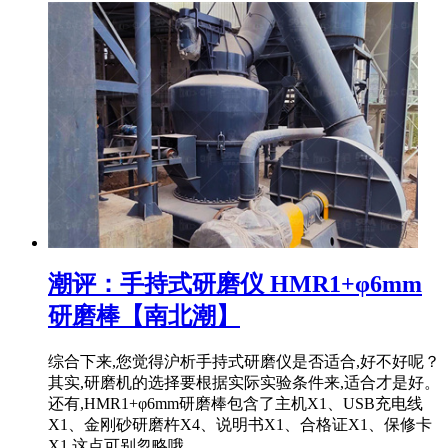
潮评：手持式研磨仪 HMR1+φ6mm
研磨棒【南北潮】
综合下来,您觉得沪析手持式研磨仪是否适合,好不好呢？
其实,研磨机的选择要根据实际实验条件来,适合才是好。
还有,HMR1+φ6mm研磨棒包含了主机X1、USB充电线
X1、金刚砂研磨杵X4、说明书X1、合格证X1、保修卡
X1,这点可别忽略哦。