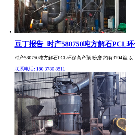
豆丁报告_时产580750吨方解石PCL环
时产580750吨方解石PCL环保高产预 粉磨 约有3704
联系电话: 180 3780 8511