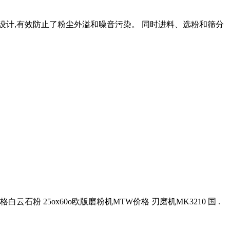
设计,有效防止了粉尘外溢和噪音污染。 同时进料、选粉和筛分
粉 25ox60o欧版磨粉机MTW价格 刃磨机MK3210 国 .