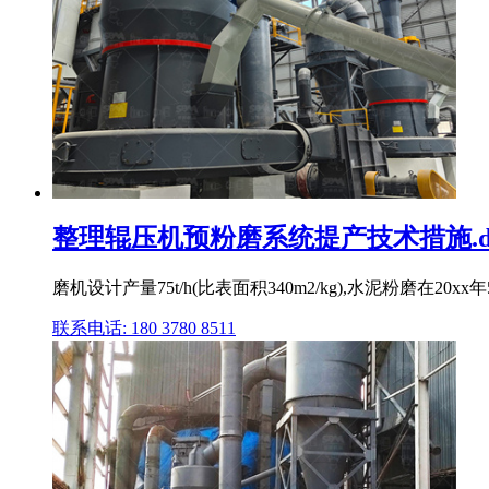
整理辊压机预粉磨系统提产技术措施.do
磨机设计产量75t/h(比表面积340m2/kg),水泥粉磨在
联系电话: 180 3780 8511