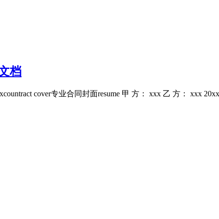
力文档
tract cover专业合同封面resume 甲 方： xxx 乙 方： xxx 20xx co