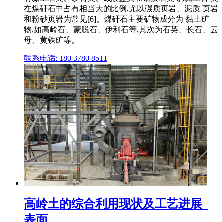
在煤矸石中占有相当大的比例,尤以碳质页岩、泥质 页岩
和粉砂页岩为常见[6]。煤矸石主要矿物成分为 黏土矿
物,如高岭石、蒙脱石、伊利石等,其次为石英、长石、云
母、黄铁矿等。
联系电话: 180 3780 8511
高岭土的综合利用现状及工艺进展_
表面