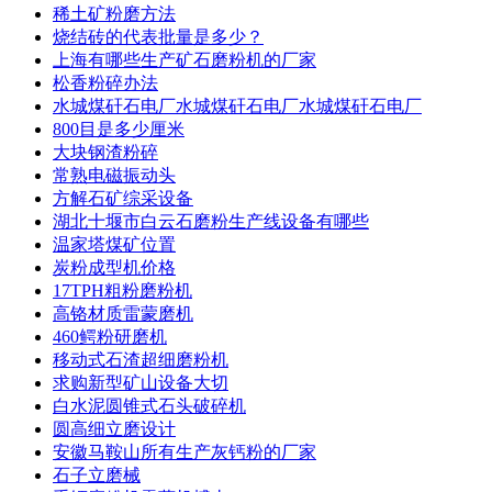
稀土矿粉磨方法
烧结砖的代表批量是多少？
上海有哪些生产矿石磨粉机的厂家
松香粉碎办法
水城煤矸石电厂水城煤矸石电厂水城煤矸石电厂
800目是多少厘米
大块钢渣粉碎
常熟电磁振动头
方解石矿综采设备
湖北十堰市白云石磨粉生产线设备有哪些
温家塔煤矿位置
炭粉成型机价格
17TPH粗粉磨粉机
高铬材质雷蒙磨机
460鳄粉研磨机
移动式石渣超细磨粉机
求购新型矿山设备大切
白水泥圆锥式石头破碎机
圆高细立磨设计
安徽马鞍山所有生产灰钙粉的厂家
石子立磨械