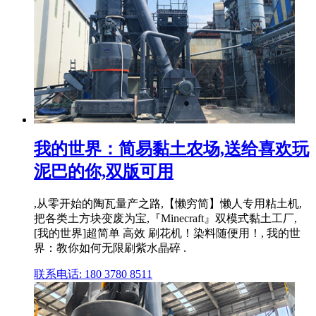
我的世界：简易黏土农场,送给喜欢玩
泥巴的你,双版可用
,从零开始的陶瓦量产之路,【懒穷简】懒人专用粘土机,
把各类土方块变废为宝,『Minecraft』双模式黏土工厂,
[我的世界]超简单 高效 刷花机！染料随便用！, 我的世
界：教你如何无限刷紫水晶碎 .
联系电话: 180 3780 8511