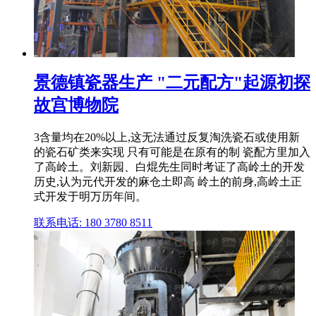
景德镇瓷器生产 "二元配方"起源初探
故宫博物院
3含量均在20%以上,这无法通过反复淘洗瓷石或使用新
的瓷石矿类来实现 只有可能是在原有的制 瓷配方里加入
了高岭土。刘新园、白焜先生同时考证了高岭土的开发
历史,认为元代开发的麻仓土即高 岭土的前身,高岭土正
式开发于明万历年间。
联系电话: 180 3780 8511