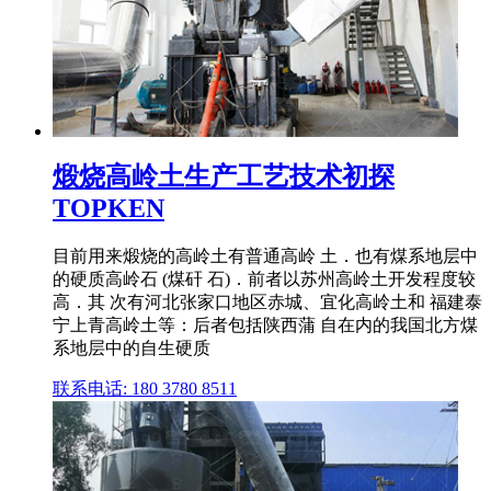
煅烧高岭土生产工艺技术初探
TOPKEN
目前用来煅烧的高岭土有普通高岭 土．也有煤系地层中
的硬质高岭石 (煤矸 石)．前者以苏州高岭土开发程度较
高．其 次有河北张家口地区赤城、宜化高岭土和 福建泰
宁上青高岭土等：后者包括陕西蒲 自在内的我国北方煤
系地层中的自生硬质
联系电话: 180 3780 8511