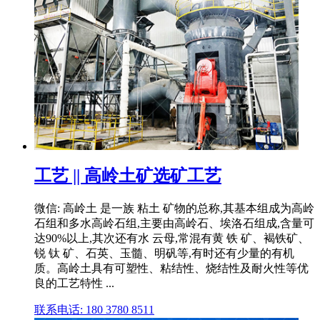
工艺 || 高岭土矿选矿工艺
微信: 高岭土 是一族 粘土 矿物的总称,其基本组成为高岭
石组和多水高岭石组,主要由高岭石、埃洛石组成,含量可
达90%以上,其次还有水 云母,常混有黄 铁 矿、褐铁矿、
锐 钛 矿、石英、玉髓、明矾等,有时还有少量的有机
质。高岭土具有可塑性、粘结性、烧结性及耐火性等优
良的工艺特性 ...
联系电话: 180 3780 8511