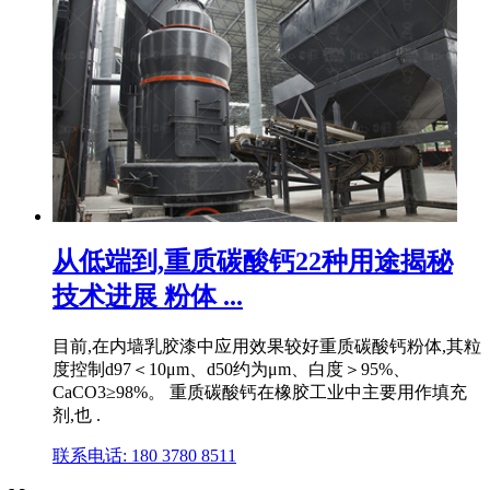
从低端到,重质碳酸钙22种用途揭秘
技术进展 粉体 ...
目前,在内墙乳胶漆中应用效果较好重质碳酸钙粉体,其粒
度控制d97＜10μm、d50约为μm、白度＞95%、
CaCO3≥98%。 重质碳酸钙在橡胶工业中主要用作填充
剂,也 .
联系电话: 180 3780 8511