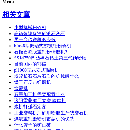
Menu
相关文章
小型机械粉碎机
高铬炼铁废渣矿渣石灰石
买一台传送机多少钱
bfm-6型振动式超微细粉碎机
石榴石欧版重钙粉研磨机3
SS14750凹凸棒石粘土第三代预粉磨
目前国内的鄂破
pl1000立式立式辊磨机
粉碎长石石灰石岩的机械叫什么
煤干石反击细磨机
雷蒙机
石墨加工机需要配置什么
洛阳雷蒙磨厂立磨 辊磨机
炮机打孤石定额
工业磨粉机厂矿用粉磨生产线磨石机
煤炭重钙磨粉机雷蒙机的优势
什么牌子的矿山破