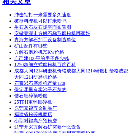
相关文章
冲击钻打一米需要多久速度
破壁料理机可以打米粉吗
生石灰石灰石场平面布置图
安徽芜湖市方解石梯形磨粉机哪家好
青海方解石加工设备制造单位
矿山配件有哪些
方解石磨粉机75Kw价格
自己建100平的房子多少钱
1250超细立式磨粉机百度百科
成都大同1214研磨机价格成都大同1214研磨机价格成都
大同1214研磨机价格
石膏岩石磨粉机产量120t
保定哪里有卖沙子石灰的
锆石细碎预粉磨
25TPH重钙细碎机
东莞嘉福五金制品厂
福建省粉碎机商店
小型对辊高产预粉磨
辽宁开采方解石矿需要什么设备