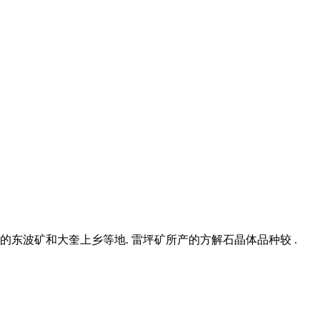
东波矿和大奎上乡等地. 雷坪矿所产的方解石晶体品种较 .