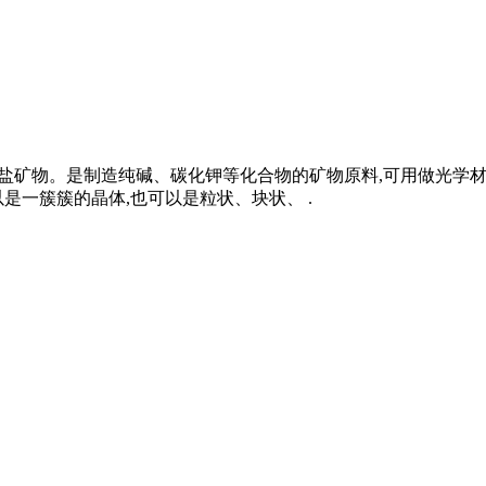
系的碳酸盐矿物。是制造纯碱、碳化钾等化合物的矿物原料,可用做光
是一簇簇的晶体,也可以是粒状、块状、 .