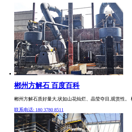
郴州方解石 百度百科
郴州方解石质好量大,状如山花灿烂、晶莹夺目,观赏性。
联系电话: 180 3780 8511