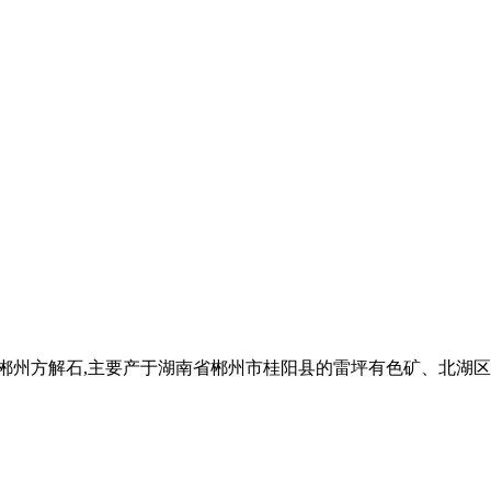
 郴州方解石,主要产于湖南省郴州市桂阳县的雷坪有色矿、北湖区的