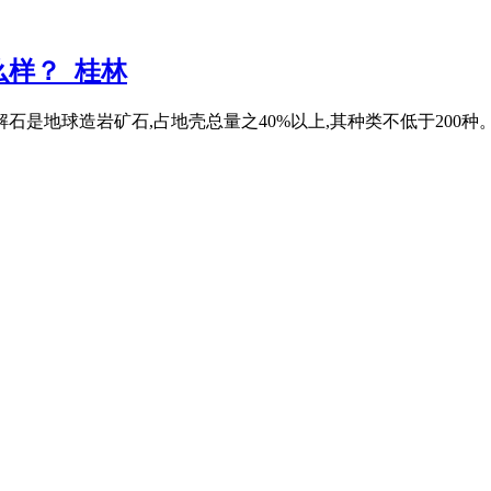
样？_桂林
石是地球造岩矿石,占地壳总量之40%以上,其种类不低于200