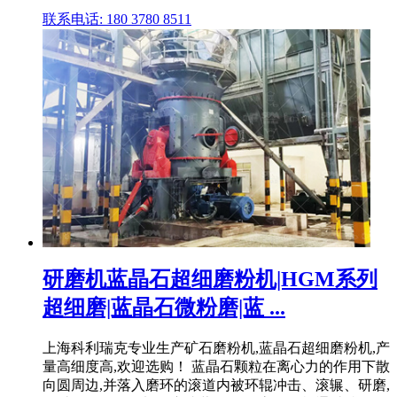
联系电话: 180 3780 8511
研磨机蓝晶石超细磨粉机|HGM系列
超细磨|蓝晶石微粉磨|蓝 ...
上海科利瑞克专业生产矿石磨粉机,蓝晶石超细磨粉机,产
量高细度高,欢迎选购！ 蓝晶石颗粒在离心力的作用下散
向圆周边,并落入磨环的滚道内被环辊冲击、滚辗、研磨,