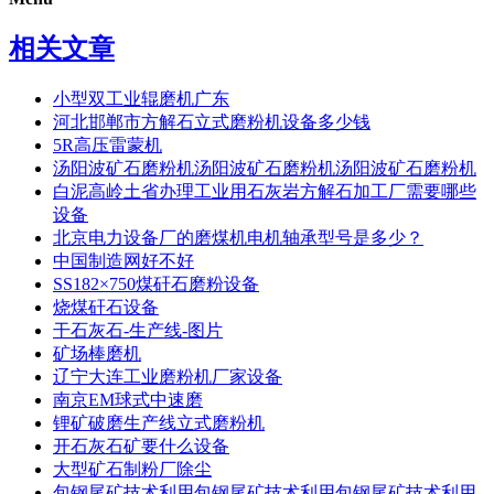
相关文章
小型双工业辊磨机广东
河北邯郸市方解石立式磨粉机设备多少钱
5R高压雷蒙机
汤阳波矿石磨粉机汤阳波矿石磨粉机汤阳波矿石磨粉机
白泥高岭土省办理工业用石灰岩方解石加工厂需要哪些
设备
北京电力设备厂的磨煤机电机轴承型号是多少？
中国制造网好不好
SS182×750煤矸石磨粉设备
烧煤矸石设备
干石灰石-生产线-图片
矿场棒磨机
辽宁大连工业磨粉机厂家设备
南京EM球式中速磨
锂矿破磨生产线立式磨粉机
开石灰石矿要什么设备
大型矿石制粉厂除尘
包钢尾矿技术利用包钢尾矿技术利用包钢尾矿技术利用