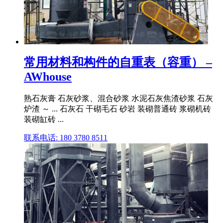
常用材料和构件的自重表（容重） –
AWhouse
熟石灰膏 石灰砂浆、混合砂浆 水泥石灰焦渣砂浆 石灰
炉渣 ～ ... 石灰石 干砌毛石 砂岩 装砌普通砖 浆砌机砖
装砌缸砖 ...
联系电话: 180 3780 8511