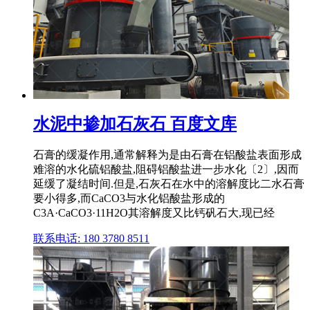
水泥中掺加石灰石 百度文库
石膏的缓凝作用,通常解释为是由石膏在铝酸盐表面形成
难溶的水化硫铝酸盐,阻碍铝酸盐进一步水化〔2〕,因而
延缓了凝结时间.但是,石灰石在水中的溶解度比二水石膏
要小得多,而CaCO3与水化铝酸盐形成的
C3A·CaCO3·11H2O其溶解度又比钙矾石大,现已经
联系电话: 180 3780 8511