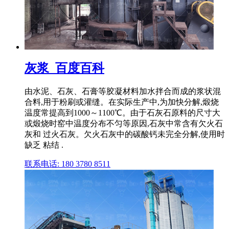
灰浆_百度百科
由水泥、石灰、石膏等胶凝材料加水拌合而成的浆状混
合料,用于粉刷或灌缝。在实际生产中,为加快分解,煅烧
温度常提高到1000～1100℃。由于石灰石原料的尺寸大
或煅烧时窑中温度分布不匀等原因,石灰中常含有欠火石
灰和 过火石灰。欠火石灰中的碳酸钙未完全分解,使用时
缺乏 粘结 .
联系电话: 180 3780 8511