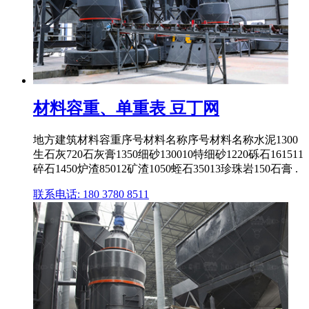
材料容重、单重表 豆丁网
地方建筑材料容重序号材料名称序号材料名称水泥1300
生石灰720石灰膏1350细砂130010特细砂1220砾石161511
碎石1450炉渣85012矿渣1050蛭石35013珍珠岩150石膏 .
联系电话: 180 3780 8511