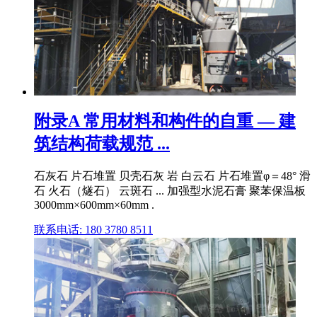
附录A 常用材料和构件的自重 — 建
筑结构荷载规范 ...
石灰石 片石堆置 贝壳石灰 岩 白云石 片石堆置φ＝48° 滑
石 火石（燧石） 云斑石 ... 加强型水泥石膏 聚苯保温板
3000mm×600mm×60mm .
联系电话: 180 3780 8511