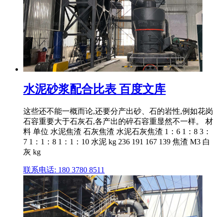
水泥砂浆配合比表 百度文库
这些还不能一概而论,还要分产出砂、石的岩性,例如花岗
石容重要大于石灰石,各产出的碎石容重显然不一样。 材
料 单位 水泥焦渣 石灰焦渣 水泥石灰焦渣 1：6 1：8 3：
7 1：1：8 1：1：10 水泥 kg 236 191 167 139 焦渣 M3 白
灰 kg
联系电话: 180 3780 8511