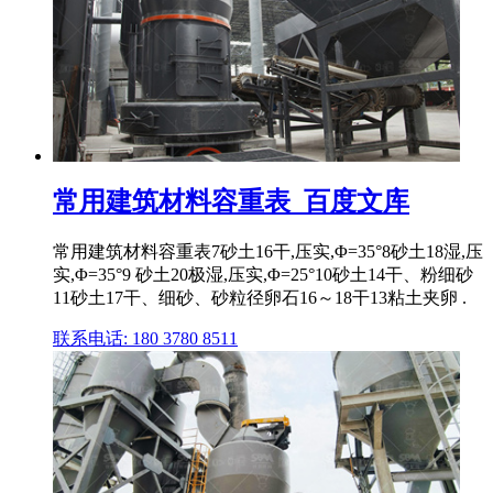
常用建筑材料容重表_百度文库
常用建筑材料容重表7砂土16干,压实,Φ=35°8砂土18湿,压
实,Φ=35°9 砂土20极湿,压实,Φ=25°10砂土14干、粉细砂
11砂土17干、细砂、砂粒径卵石16～18干13粘土夹卵 .
联系电话: 180 3780 8511