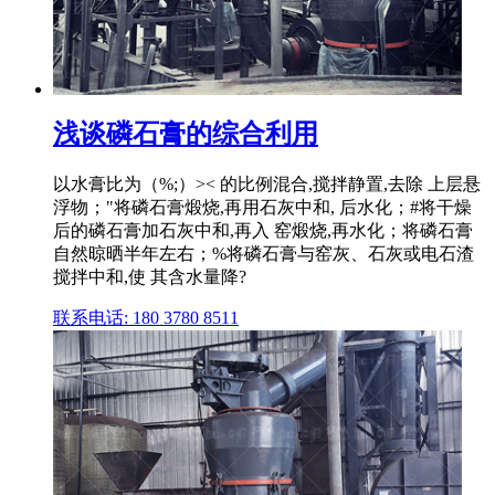
浅谈磷石膏的综合利用
以水膏比为（%;）>< 的比例混合,搅拌静置,去除 上层悬
浮物；"将磷石膏煅烧,再用石灰中和, 后水化；#将干燥
后的磷石膏加石灰中和,再入 窑煅烧,再水化；将磷石膏
自然晾晒半年左右；%将磷石膏与窑灰、石灰或电石渣
搅拌中和,使 其含水量降?
联系电话: 180 3780 8511