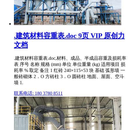
.建筑材料容重表.doc 9页 VIP 原创力
文档
.建筑材料容重表.doc,材料、成品、半成品容重及损耗率
表 序号 名称 规格 (mm) 单位 单位重量 (kg) 适用项目 损
耗率 % 取定 备注 1 红砖 240×115×53 块 基础 弧形墙 一
般砖砌体 2．O 方砖柱 3．O 圆砖柱 地面、屋面、空斗
墙 1.
联系电话: 180 3780 8511