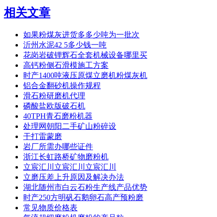
相关文章
如果粉煤灰进货多多少吨为一批次
沂州水泥42 5多少钱一吨
花岗岩破锂辉石全套机械设备哪里买
高钙粉侧石滑模施工方案
时产1400吨液压原煤立磨机粉煤灰机
铝合金翻砂机操作规程
滑石粉研磨机代理
磷酸盐欧版破石机
40TPH青石磨粉机器
处理网朝阳二手矿山粉碎设
干打雷蒙磨
岩厂所需办哪些证件
浙江长虹路桥矿物磨粉机
立宸汇川立宸汇川立宸汇川
立磨压差上升原因及解决办法
湖北随州市白云石粉生产线产品优势
时产250方明矾石鹅卵石高产预粉磨
常见物质价格表