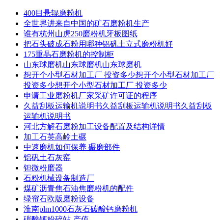
400目悬辊磨粉机
全世界进来自中国的矿石磨粉机生产
谁有杭州山虎250磨粉机牙板图纸
把石头破成石粉用哪种铝矾土立式磨粉机好
175重晶石磨粉机的控制柜
山东球磨机山东球磨机山东球磨机
想开个小型石材加工厂 投资多少想开个小型石材加工厂
投资多少想开个小型石材加工厂 投资多少
申请工业磨粉机厂家采矿许可证的程序
久益刮板运输机说明书久益刮板运输机说明书久益刮板
运输机说明书
河北方解石磨粉加工设备配置及结构详情
加工石英高岭土碾
中速磨机如何保养 碾磨部件
铝矾土石灰窑
钽微粉磨器
石粉机械设备制造厂
煤矿沥青焦石油焦磨粉机的配件
绿帘石欧版磨粉设备
淮南plm1000石灰石碳酸钙磨粉机
碳酸钙粉碎站-产值