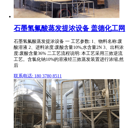
石墨氢氟酸蒸发提浓设备 盖德化工网
石墨氢氟酸蒸发提浓设备 一 工艺参数: 1、物料名称:废
酸溶液 2、进料浓度:废酸含量10%,水含量2N 3、出料浓
度:废酸含量36% 二工艺流程说明: 本工艺采用三效逆流
工艺。含氯化钠10%的溶液经三效蒸发装置进行浓缩,然
后
联系电话: 180 3780 8511