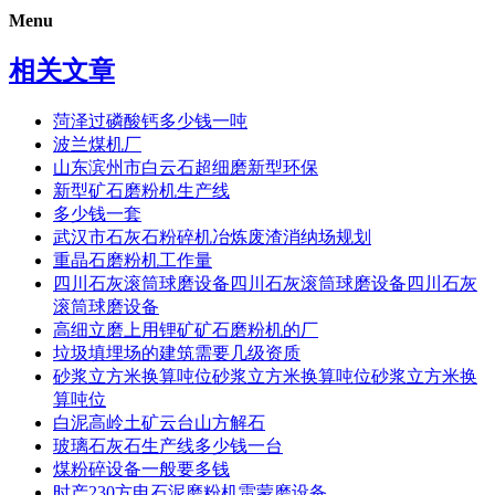
Menu
相关文章
菏泽过磷酸钙多少钱一吨
波兰煤机厂
山东滨州市白云石超细磨新型环保
新型矿石磨粉机生产线
多少钱一套
武汉市石灰石粉碎机冶炼废渣消纳场规划
重晶石磨粉机工作量
四川石灰滚筒球磨设备四川石灰滚筒球磨设备四川石灰
滚筒球磨设备
高细立磨上用锂矿矿石磨粉机的厂
垃圾填埋场的建筑需要几级资质
砂浆立方米换算吨位砂浆立方米换算吨位砂浆立方米换
算吨位
白泥高岭土矿云台山方解石
玻璃石灰石生产线多少钱一台
煤粉碎设备一般要多钱
时产230方电石泥磨粉机雷蒙磨设备