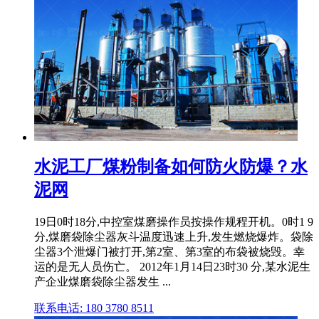
水泥工厂煤粉制备如何防火防爆？水
泥网
19日0时18分,中控室煤磨操作员按操作规程开机。0时1 9
分,煤磨袋除尘器灰斗温度迅速上升,发生燃烧爆炸。袋除
尘器3个泄爆门被打开,第2室、第3室的布袋被烧毁。幸
运的是无人员伤亡。 2012年1月14日23时30 分,某水泥生
产企业煤磨袋除尘器发生 ...
联系电话: 180 3780 8511