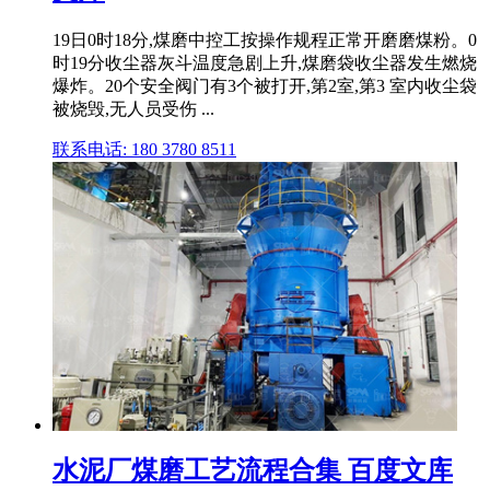
19日0时18分,煤磨中控工按操作规程正常开磨磨煤粉。0
时19分收尘器灰斗温度急剧上升,煤磨袋收尘器发生燃烧
爆炸。20个安全阀门有3个被打开,第2室,第3 室内收尘袋
被烧毁,无人员受伤 ...
联系电话: 180 3780 8511
水泥厂煤磨工艺流程合集 百度文库