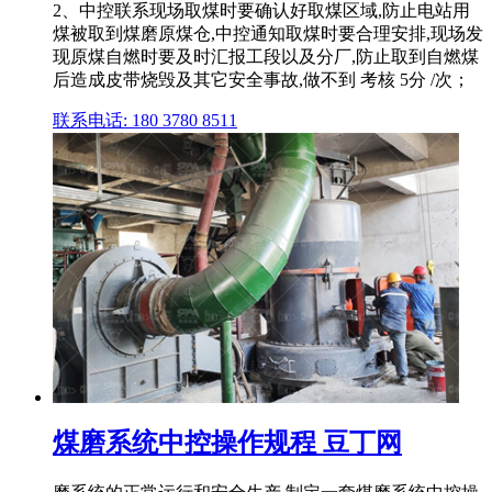
2、中控联系现场取煤时要确认好取煤区域,防止电站用
煤被取到煤磨原煤仓,中控通知取煤时要合理安排,现场发
现原煤自燃时要及时汇报工段以及分厂,防止取到自燃煤
后造成皮带烧毁及其它安全事故,做不到 考核 5分 /次；
联系电话: 180 3780 8511
煤磨系统中控操作规程 豆丁网