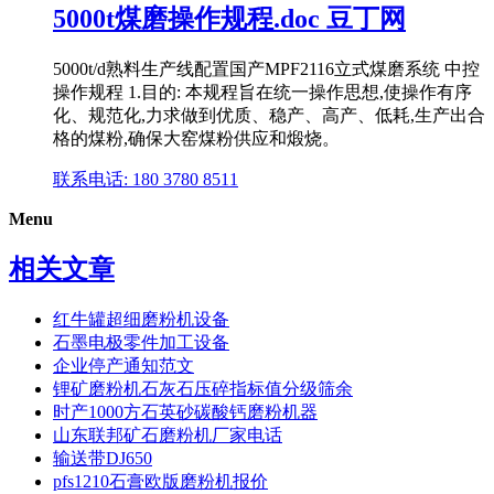
5000t煤磨操作规程.doc 豆丁网
5000t/d熟料生产线配置国产MPF2116立式煤磨系统 中控
操作规程 1.目的: 本规程旨在统一操作思想,使操作有序
化、规范化,力求做到优质、稳产、高产、低耗,生产出合
格的煤粉,确保大窑煤粉供应和煅烧。
联系电话: 180 3780 8511
Menu
相关文章
红牛罐超细磨粉机设备
石墨电极零件加工设备
企业停产通知范文
锂矿磨粉机石灰石压碎指标值分级筛余
时产1000方石英砂碳酸钙磨粉机器
山东联邦矿石磨粉机厂家电话
输送带DJ650
pfs1210石膏欧版磨粉机报价