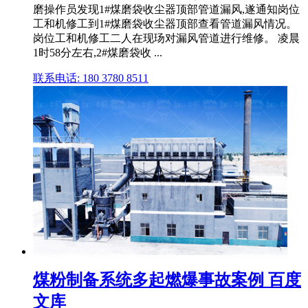
磨操作员发现1#煤磨袋收尘器顶部管道漏风,遂通知岗位
工和机修工到1#煤磨袋收尘器顶部查看管道漏风情况。
岗位工和机修工二人在现玚对漏风管道进行维修。 凌晨
1时58分左右,2#煤磨袋收 ...
联系电话: 180 3780 8511
煤粉制备系统多起燃爆事故案例 百度
文库