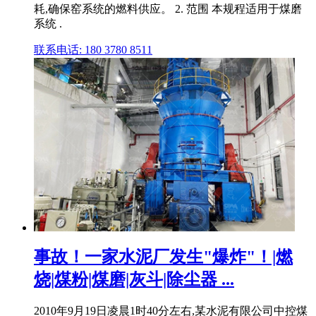
耗,确保窑系统的燃料供应。 2. 范围 本规程适用于煤磨
系统 .
联系电话: 180 3780 8511
事故！一家水泥厂发生"爆炸"！|燃
烧|煤粉|煤磨|灰斗|除尘器 ...
2010年9月19日凌晨1时40分左右,某水泥有限公司中控煤