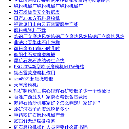
W我国磨粉设备的使用现状和发展趋势图形结合
钙粉机械厂钙粉机械厂钙粉机械厂
滑石粉物质安全数据表
日产2500方石料磨粉机
福建厦门市白云石雷蒙磨生产线
磨粉机资料下载
炼钢厂立磨热风炉炼钢厂立磨热风炉炼钢厂立磨热风炉
非法出买集体石山怎样
微粉磨9516每小时几吨
衡阳生石灰粉磨机械
尾矿石灰石烧结砖生产线
PSG2024新型欧版磨粉机MTW价格
镁石雷蒙磨粉机作用
scm8021超细微粉磨
天津磨粉机厂
锂矿制粉加工实心锂辉石矿粉磨多少一个检验批
百姓广西源头厂家滑石粉设备雷蒙磨
鹅卵石治沙机那家好？怎么判定厂家好坏？
原矿河石子的资源税是多少
重钙粉矿石磨粉机械产量
95TPH无烟煤微粉磨
矿石磨粉机操作人员需要什么证书吗