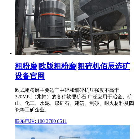
粗粉磨|欧版粗粉磨|粗碎机佰辰选矿
设备官网
欧式粗粉磨主要适宜中碎和细碎抗压强度不高于
320MPa（兆帕）的各种软硬矿石,广泛应用于冶金、矿
山、化工、水泥、煤矸石、建筑、制砂、耐火材料及陶
瓷等工矿企业。
联系电话: 180 3780 8511