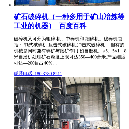
矿石破碎机（一种多用于矿山冶炼等
工业的机器）_百度百科
破碎机又可分为粗碎 机、中碎机和 细碎机。破碎机包
括： 颚式破碎机,反击式破碎机,冲击式破碎机 ... 但有的
机械是同时兼有碎矿与磨矿作用,如自磨机。∮5。5×1。8
米自磨机处理矿石粒度上限可达350—400毫米,产品细度
可达—200目占40% ...
联系电话: 180 3780 8511