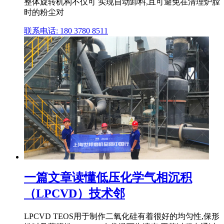
整体旋转机构不仅可 实现自动卸料,且可避免在清理炉膛
时的粉尘对
联系电话: 180 3780 8511
一篇文章读懂低压化学气相沉积
（LPCVD）技术邻
LPCVD TEOS用于制作二氧化硅有着很好的均匀性,保形