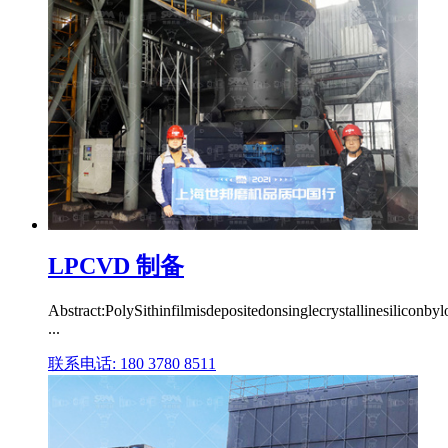
LPCVD 制备
Abstract:PolySithinfilmisdepositedonsinglecrystallinesilico
...
联系电话: 180 3780 8511