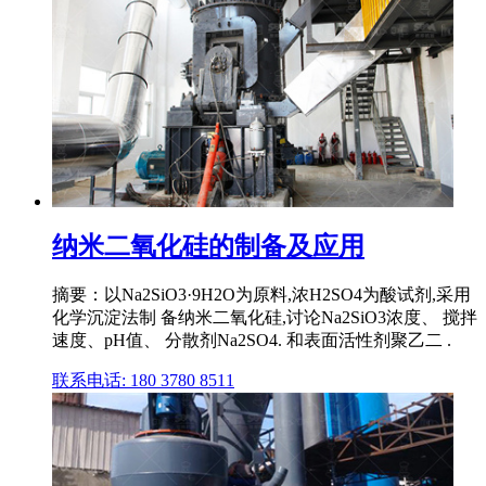
纳米二氧化硅的制备及应用
摘要：以Na2SiO3·9H2O为原料,浓H2SO4为酸试剂,采用
化学沉淀法制 备纳米二氧化硅,讨论Na2SiO3浓度、 搅拌
速度、pH值、 分散剂Na2SO4. 和表面活性剂聚乙二 .
联系电话: 180 3780 8511