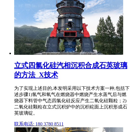
立式四氯化硅汽相沉积合成石英玻璃
的方法_X技术
为了实现上述目的,本发明采用以下技术方案一种,包括下
述步骤1)氢气和氧气在燃烧器中燃烧产生水蒸气后与燃
烧器下料管中气态四氯化硅反应产生二氧化硅颗粒；2)
二氧化硅颗粒在立式沉积炉中的沉积砣面上沉积形成石
英玻璃锭。
联系电话: 180 3780 8511