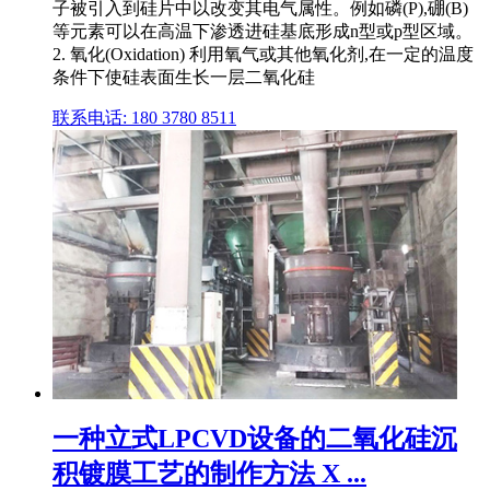
子被引入到硅片中以改变其电气属性。例如磷(P),硼(B)
等元素可以在高温下渗透进硅基底形成n型或p型区域。
2. 氧化(Oxidation) 利用氧气或其他氧化剂,在一定的温度
条件下使硅表面生长一层二氧化硅
联系电话: 180 3780 8511
一种立式LPCVD设备的二氧化硅沉
积镀膜工艺的制作方法 X ...