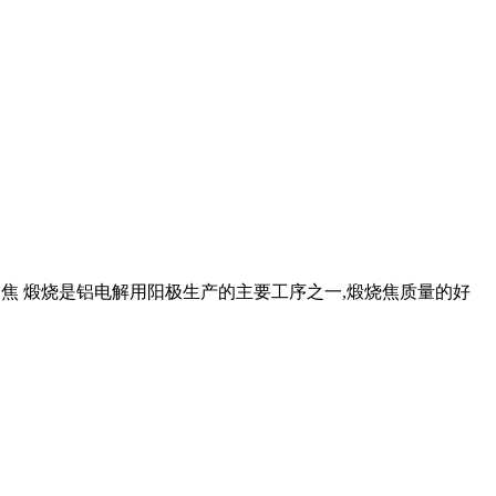
 石油焦 煅烧是铝电解用阳极生产的主要工序之一,煅烧焦质量的好