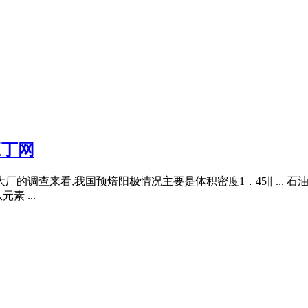
豆丁网
大厂的调查来看,我国预焙阳极情况主要是体积密度1．45∥ ...
 ...