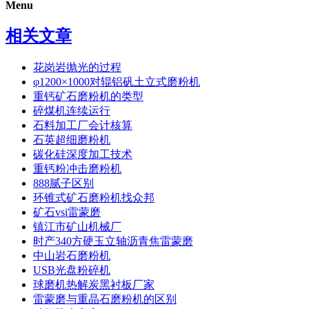
Menu
相关文章
花岗岩抛光的过程
φ1200×1000对辊铝矾土立式磨粉机
重钙矿石磨粉机的类型
碎煤机连续运行
石料加工厂会计核算
石英超细磨粉机
碳化硅深度加工技术
重钙粉冲击磨粉机
888腻子区别
环锥式矿石磨粉机找众邦
矿石vsi雷蒙磨
镇江市矿山机械厂
时产340方硬玉立轴沥青焦雷蒙磨
中山岩石磨粉机
USB光盘粉碎机
球磨机热解炭黑衬板厂家
雷蒙磨与重晶石磨粉机的区别