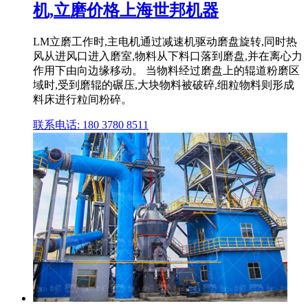
机,立磨价格上海世邦机器
LM立磨工作时,主电机通过减速机驱动磨盘旋转,同时热
风从进风口进入磨室,物料从下料口落到磨盘,并在离心力
作用下由向边缘移动。 当物料经过磨盘上的辊道粉磨区
域时,受到磨辊的碾压,大块物料被破碎,细粒物料则形成
料床进行粒间粉碎。
联系电话: 180 3780 8511