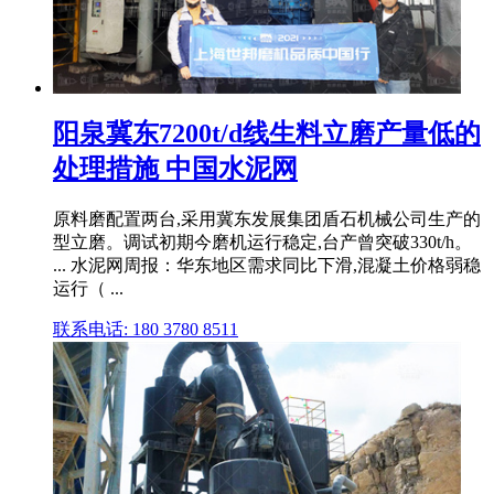
阳泉冀东7200t/d线生料立磨产量低的
处理措施 中国水泥网
原料磨配置两台,采用冀东发展集团盾石机械公司生产的
型立磨。调试初期今磨机运行稳定,台产曾突破330t/h。
... 水泥网周报：华东地区需求同比下滑,混凝土价格弱稳
运行（ ...
联系电话: 180 3780 8511