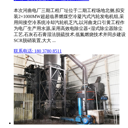
本次河曲电厂三期工程厂址位于二期工程场地北侧,拟安
装2×1000MW超超临界燃煤空冷凝汽式汽轮发电机组,采
用间接空冷系统冷却汽轮机乏汽,以河曲龙口引黄工程作
为电厂生产用水源,采用高效电除尘器+湿式除尘器除尘
工艺,石灰石石膏湿法脱硫技术,低氮燃烧技术并同步建设
SCR脱硝装置,大大 ...
联系电话: 180 3780 8511