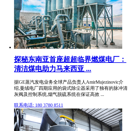
探秘东南亚首座超超临界燃煤电厂：
清洁煤电助力马来西亚 ...
据GE蒸汽发电业务全球产品负责人AmirMujezinovic介
绍,曼绒电厂四期应用的袋式除尘器采用了独有的脉冲清
灰阀及控制系统,烟气脱硫系统在保证高效 ...
联系电话: 180 3780 8511