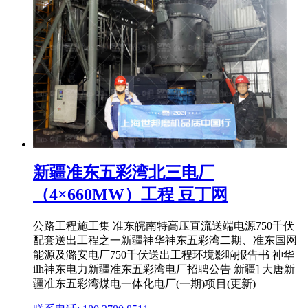
新疆准东五彩湾北三电厂
（4×660MW）工程 豆丁网
公路工程施工集 准东皖南特高压直流送端电源750千伏
配套送出工程之一新疆神华神东五彩湾二期、准东国网
能源及潞安电厂750千伏送出工程环境影响报告书 神华
ilh神东电力新疆准东五彩湾电厂招聘公告 新疆] 大唐新
疆准东五彩湾煤电一体化电厂(一期)项目(更新)