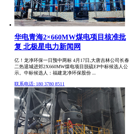
华电青海2×660MW煤电项目核准批
复 北极星电力新闻网
亿！龙净环保一日预中两标 4月17日,大唐吉林公司长春
二热退城进郊2X660MW煤电项目脱硫EP中标候选人公
示。中标候选人：福建龙净环保股份 ...
联系电话: 180 3780 8511