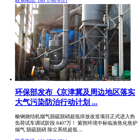
联系电话: 180 3780 8511
环保部发布《京津冀及周边地区落实
大气污染防治行动计划 ...
榆钢烧结机烟气脱硫脱硝超低排放改造项目正式进入热
负荷试车调试阶段 8407万！ 紫朔环境中标临涣焦化焦炉
烟气 脱硫脱硝 除尘系统超低 ...