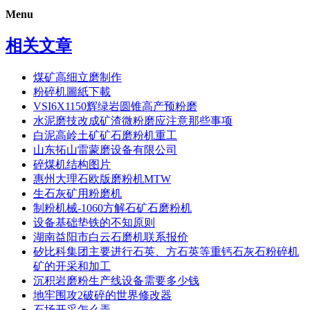
Menu
相关文章
煤矿高细立磨制作
粉碎机圖紙下載
VSI6X1150辉绿岩圆锥高产预粉磨
水泥磨技改成矿渣微粉磨应注意那些事项
白泥高岭土矿矿石磨粉机重工
山东拓山雷蒙磨设备有限公司
碎煤机结构图片
惠州大理石欧版磨粉机MTW
生石灰矿用粉磨机
制粉机械-1060方解石矿石磨粉机
设备基础垫铁的不知原则
湖南益阳市白云石磨机联系报价
矽比科集团主要进行石英、方石英等重钙石灰石粉碎机
矿的开采和加工
沉积岩磨粉生产线设备需要多少钱
地牢围攻2破碎的世界修改器
石场开采怎么弄