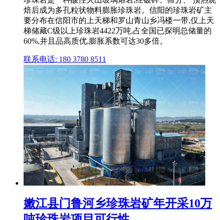
焙后成为多孔粒状物料膨胀珍珠岩。信阳的珍珠岩矿主
要分布在信阳市的上天梯和罗山青山乡冯楼一带,仅上天
梯储藏C级以上珍珠岩4422万吨,占全国已探明总储量的
60%,并且品高质优,膨胀系数可达30多倍。
联系电话: 180 3780 8511
嫩江县门鲁河乡珍珠岩矿年开采10万
吨珍珠岩项目可行性 ...