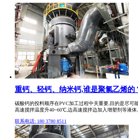
重钙、轻钙、纳米钙,谁是聚氯乙烯的？ 技
碳酸钙的投料顺序在PVC加工过程中关重要,目的是尽可
高速搅拌温度升40~60℃,边高速搅拌边加入增塑剂等液体
联系电话: 180 3780 8511