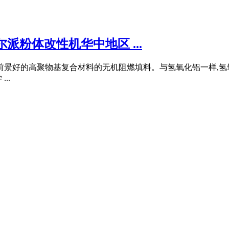
派粉体改性机华中地区 ...
用前景好的高聚物基复合材料的无机阻燃填料。与氢氧化铝一样,
..