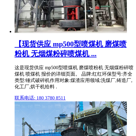
【现货供应 mp500型喷煤机 磨煤喷
粉机 无烟煤粉碎喷煤机 ...
这是现货供应 mp500型喷煤机 磨煤喷粉机 无烟煤粉碎喷
煤机 喷煤机 报价的详细页面。 品牌:红红环保型号:齐全
类型:锤式破碎机作用对象:煤渣应用领域:洗煤厂,铸造厂,
化工厂,烘干机给料 .
联系电话: 180 3780 8511