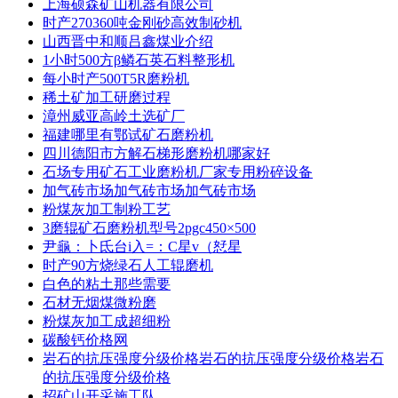
上海硕森矿山机器有限公司
时产270360吨金刚砂高效制砂机
山西晋中和顺吕鑫煤业介绍
1小时500方β鳞石英石料整形机
每小时产500T5R磨粉机
稀土矿加工研磨过程
漳州威亚高岭土选矿厂
福建哪里有鄂试矿石磨粉机
四川德阳市方解石梯形磨粉机哪家好
石场专用矿石工业磨粉机厂家专用粉碎设备
加气砖市场加气砖市场加气砖市场
粉煤灰加工制粉工艺
3磨辊矿石磨粉机型号2pgc450×500
尹龜：卜氐台i入=：C星v（恏星
时产90方烧绿石人工辊磨机
白色的粘土那些需要
石材无烟煤微粉磨
粉煤灰加工成超细粉
碳酸钙价格网
岩石的抗压强度分级价格岩石的抗压强度分级价格岩石
的抗压强度分级价格
招矿山开采施工队