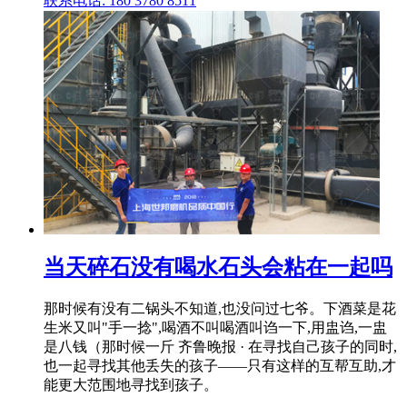
联系电话: 180 3780 8511
当天碎石没有喝水石头会粘在一起吗
那时候有没有二锅头不知道,也没问过七爷。下酒菜是花
生米又叫"手一捻",喝酒不叫喝酒叫诌一下,用盅诌,一盅
是八钱（那时候一斤 齐鲁晚报 · 在寻找自己孩子的同时,
也一起寻找其他丢失的孩子——只有这样的互帮互助,才
能更大范围地寻找到孩子。