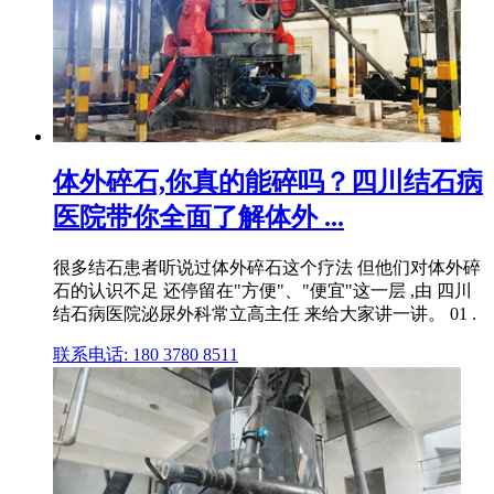
体外碎石,你真的能碎吗？四川结石病
医院带你全面了解体外 ...
很多结石患者听说过体外碎石这个疗法 但他们对体外碎
石的认识不足 还停留在"方便"、"便宜"这一层 ,由 四川
结石病医院泌尿外科常立高主任 来给大家讲一讲。 01 .
联系电话: 180 3780 8511