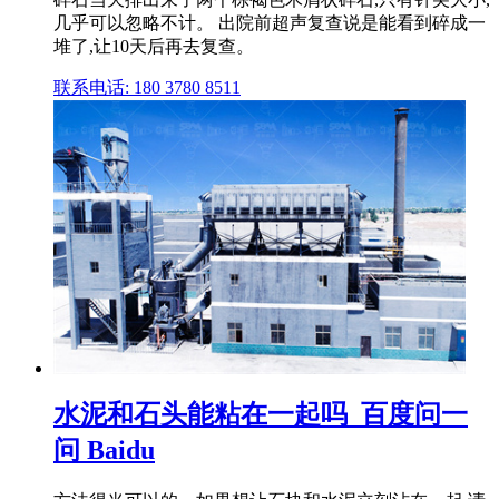
几乎可以忽略不计。 出院前超声复查说是能看到碎成一
堆了,让10天后再去复查。
联系电话: 180 3780 8511
水泥和石头能粘在一起吗_百度问一
问 Baidu