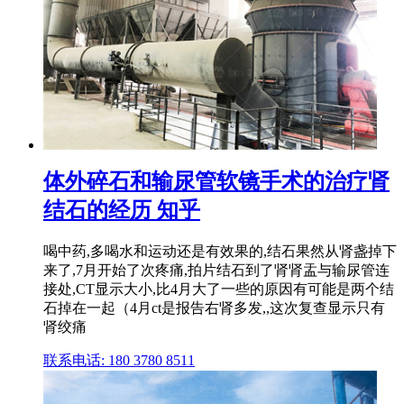
体外碎石和输尿管软镜手术的治疗肾
结石的经历 知乎
喝中药,多喝水和运动还是有效果的,结石果然从肾盏掉下
来了,7月开始了次疼痛,拍片结石到了肾肾盂与输尿管连
接处,CT显示大小,比4月大了一些的原因有可能是两个结
石掉在一起（4月ct是报告右肾多发,,这次复查显示只有
肾绞痛
联系电话: 180 3780 8511