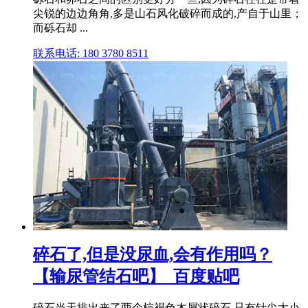
尖锐的边边角角,多是山石风化破碎而成的,产自于山里；
而砾石却 ...
联系电话: 180 3780 8511
碎石了,但是没尿血,会有作用吗？
【输尿管结石吧】_百度贴吧
碎石当天排出来了两个棕褐色木屑状碎石,只有针尖大小,