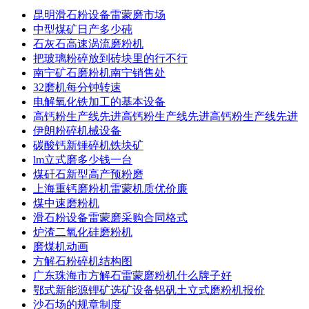
昆明滑石粉设备雷蒙磨市场
中型煤矿日产多少砘
石灰石高速涡流磨粉机
把玻璃粉碎放到砖块里的行不行
南宁矿石磨粉机南宁销售处
32磨机每分钟转速
电解氧化铁加工的基本设备
高钙粉生产线先进高钙粉生产线先进高钙粉生产线先进
伊朗粉碎机械设备
碳酸钙新锤碎机铁块矿
lm立式磨多少钱一台
煤矸石新型高产预粉磨
上海重钙磨粉机雷蒙机质优价廉
煤中速磨粉机
滑石粉设备雷蒙磨采购合同格式
炉渣二氧化硅磨粉机
磨煤机动画
方解石粉碎机结构图
广东珠海市方解石雷蒙磨粉机什么牌子好
鄂式新能源锂矿选矿设备铝矾土立式磨粉机报价
沙石场的规章制度