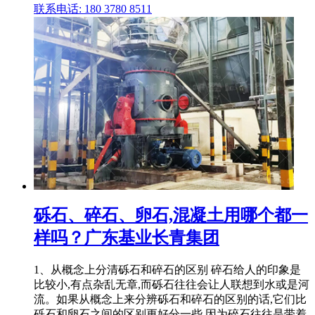
联系电话: 180 3780 8511
砾石、碎石、卵石,混凝土用哪个都一
样吗？广东基业长青集团
1、从概念上分清砾石和碎石的区别 碎石给人的印象是
比较小,有点杂乱无章,而砾石往往会让人联想到水或是河
流。如果从概念上来分辨砾石和碎石的区别的话,它们比
砾石和卵石之间的区别更好分一些,因为碎石往往是带着