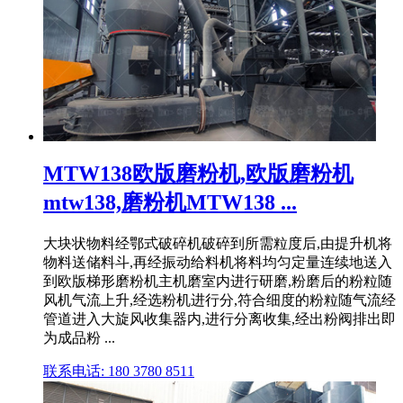
MTW138欧版磨粉机,欧版磨粉机
mtw138,磨粉机MTW138 ...
大块状物料经鄂式破碎机破碎到所需粒度后,由提升机将
物料送储料斗,再经振动给料机将料均匀定量连续地送入
到欧版梯形磨粉机主机磨室内进行研磨,粉磨后的粉粒随
风机气流上升,经选粉机进行分,符合细度的粉粒随气流经
管道进入大旋风收集器内,进行分离收集,经出粉阀排出即
为成品粉 ...
联系电话: 180 3780 8511