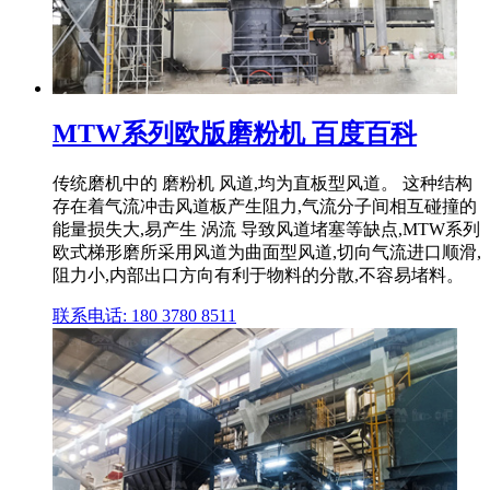
MTW系列欧版磨粉机 百度百科
传统磨机中的 磨粉机 风道,均为直板型风道。 这种结构
存在着气流冲击风道板产生阻力,气流分子间相互碰撞的
能量损失大,易产生 涡流 导致风道堵塞等缺点,MTW系列
欧式梯形磨所采用风道为曲面型风道,切向气流进口顺滑,
阻力小,内部出口方向有利于物料的分散,不容易堵料。
联系电话: 180 3780 8511