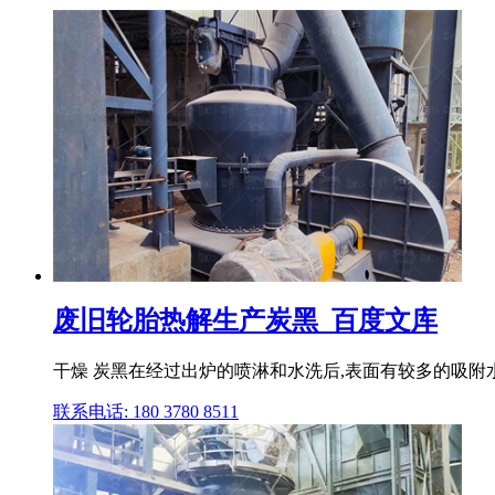
废旧轮胎热解生产炭黑_百度文库
干燥 炭黑在经过出炉的喷淋和水洗后,表面有较多的吸附水
联系电话: 180 3780 8511