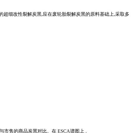
能的超细改性裂解炭黑,应在废轮胎裂解炭黑的原料基础上,采取多
与市售的商品炭黑对比。在 ESCA谱图上 .