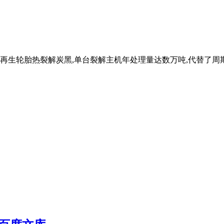
生轮胎热裂解炭黑,单台裂解主机年处理量达数万吨,代替了周期