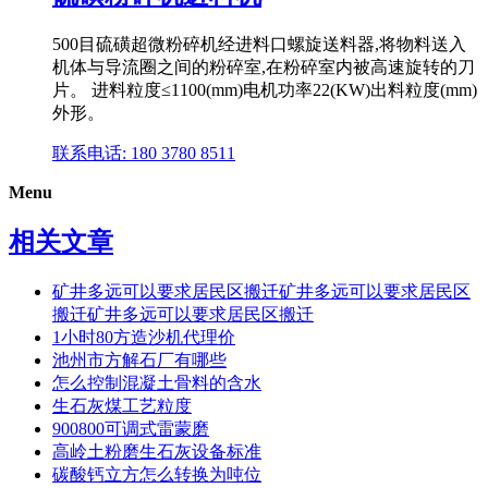
500目硫磺超微粉碎机经进料口螺旋送料器,将物料送入
机体与导流圈之间的粉碎室,在粉碎室内被高速旋转的刀
片。 进料粒度≤1100(mm)电机功率22(KW)出料粒度(mm)
外形。
联系电话: 180 3780 8511
Menu
相关文章
矿井多远可以要求居民区搬迁矿井多远可以要求居民区
搬迁矿井多远可以要求居民区搬迁
1小时80方造沙机代理价
池州市方解石厂有哪些
怎么控制混凝土骨料的含水
生石灰煤工艺粒度
900800可调式雷蒙磨
高岭土粉磨生石灰设备标准
碳酸钙立方怎么转换为吨位