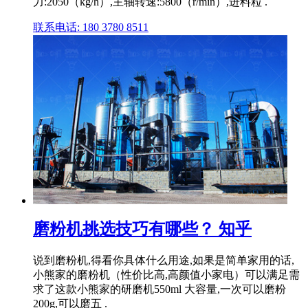
力:2050（kg/h）,主轴转速:5800（r/min）,进料粒 .
联系电话: 180 3780 8511
磨粉机挑选技巧有哪些？ 知乎
说到磨粉机,得看你具体什么用途,如果是简单家用的话,
小熊家的磨粉机（性价比高,高颜值小家电）可以满足需
求了这款小熊家的研磨机550ml 大容量,一次可以磨粉
200g,可以磨五 .