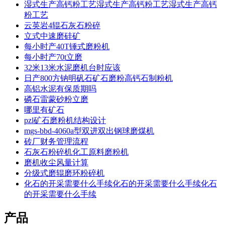
湿式生产高钙粉工艺湿式生产高钙粉工艺湿式生产高钙
粉工艺
云英岩4辊石灰石粉碎
立式中速磨硅矿
每小时产40T锤式磨粉机
每小时产70t立磨
32米13米水泥磨机台时应该
日产800方钠明矾石矿石磨粉高钙石制粉机
高铝水泥有保质期吗
磷石雷蒙砂粉立磨
哪里有矿石
pzl矿石磨粉机结构设计
mgs-bbd-4060a型双进双出钢球磨煤机
砖厂财务管理流程
石灰石粉碎机化工原料磨粉机
磨机收尘风量计算
分级式磨辊磨环粉碎机
化石的开采需要什么手续化石的开采需要什么手续化石
的开采需要什么手续
产品