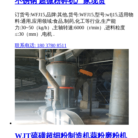
不锈钢 超微粉碎机厂家现货
订货号:WFJ15,品牌:其他,货号:WFJ15,型号:wfj15,适用物
料:通用,应用领域:食品,制药,化工等行业,生产能
力:30~50（kg/h）,主轴转速:6000（r/min）,进料粒度
≤:30（mm）,电机 .
联系电话: 180 3780 8511
WJT硫磺超细粉制造机蒜粉磨粉机