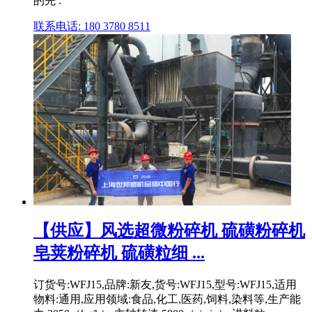
的先 .
联系电话: 180 3780 8511
【供应】风选超微粉碎机 硫磺粉碎机
皂荚粉碎机 硫磺粒细 ...
订货号:WFJ15,品牌:新友,货号:WFJ15,型号:WFJ15,适用
物料:通用,应用领域:食品,化工,医药,饲料,染料等,生产能