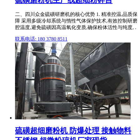
硫磺磨粉机生产线超细粉碎目
‌二、四川众金硫磺研磨机的核心优势‌ ‌1. 精准控温,品质保
障‌ 采用‌多级冷却系统‌与‌惰性气体保护技术‌,有效控制研磨
腔温度,避免硫磺因高温氧化变质,确保粉体活性与纯度, .
联系电话: 180 3780 8511
硫磺超细磨粉机 防爆处理 接触物料