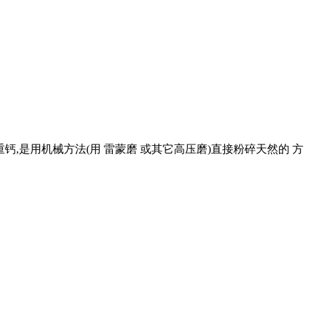
子量简称重钙,是用机械方法(用 雷蒙磨 或其它高压磨)直接粉碎天然的 方