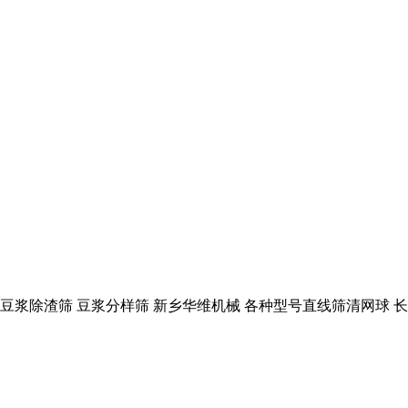
 豆浆除渣筛 豆浆分样筛 新乡华维机械 各种型号直线筛清网球 长