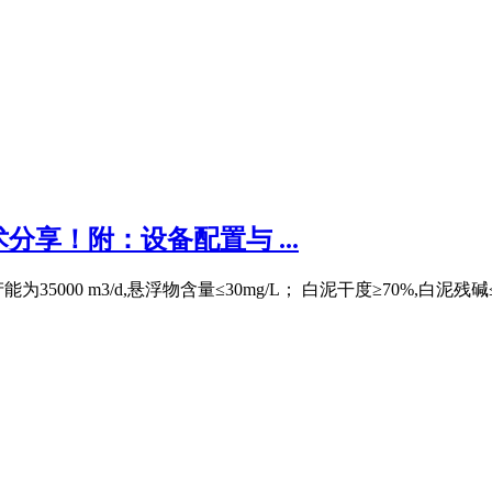
享！附：设备配置与 ...
5000 m3/d,悬浮物含量≤30mg/L； 白泥干度≥70%,白泥残碱≤%