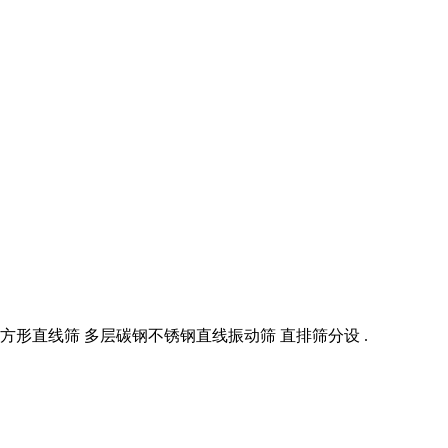
方形直线筛 多层碳钢不锈钢直线振动筛 直排筛分设 .