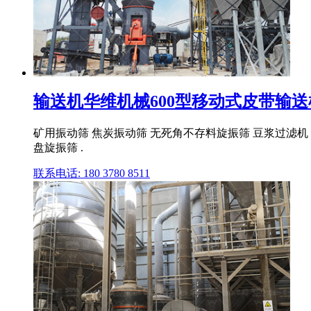
输送机华维机械600型移动式皮带输送
矿用振动筛 焦炭振动筛 无死角不存料旋振筛 豆浆过滤机
盘旋振筛 .
联系电话: 180 3780 8511