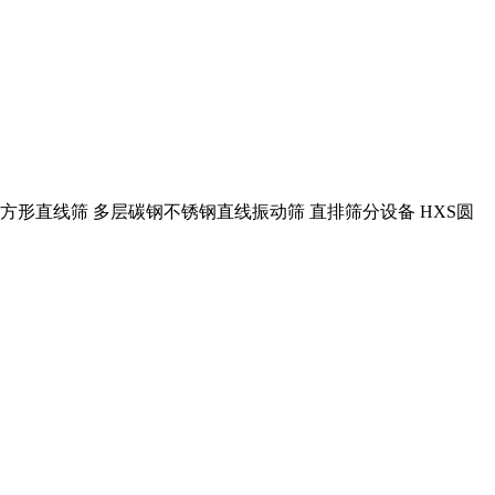
方形直线筛 多层碳钢不锈钢直线振动筛 直排筛分设备 HXS圆