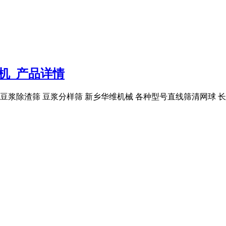
机_产品详情
 豆浆除渣筛 豆浆分样筛 新乡华维机械 各种型号直线筛清网球 长