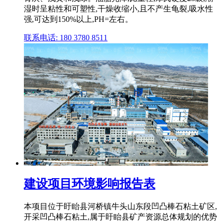
湿时呈粘性和可塑性,干燥收缩小,且不产生龟裂,吸水性
强,可达到150%以上,PH=左右。
联系电话: 180 3780 8511
建设项目环境影响报告表
本项目位于盱眙县河桥镇牛头山东段凹凸棒石粘土矿区,
开采凹凸棒石粘土,属于盱眙县矿产资源总体规划的优势