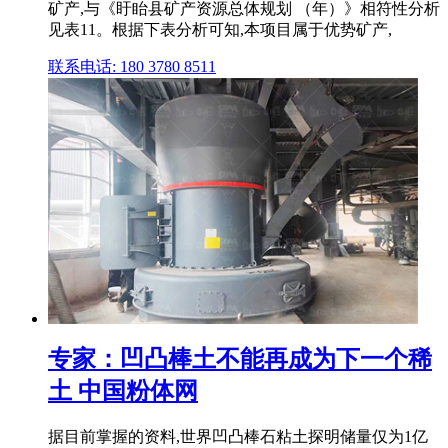
矿产,与《盱眙县矿产资源总体规划 （年）》相符性分析
见表11。根据下表分析可知,本项目属于优势矿产,
联系电话: 180 3780 8511
专家：凹凸棒土不能再成为下一个稀
土 中国粉体网
据目前掌握的资料,世界凹凸棒石粘土探明储量仅为1亿