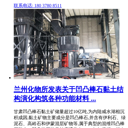
联系电话: 180 3780 8511
兰州化物所发表关于凹凸棒石黏土结
构演化构筑各种功能材料 ...
甘肃凹凸棒石黏土矿储量超过10亿吨,为内陆咸水湖相沉
积成因,黏土矿物主要成分是凹凸棒石,并含有伊利石、绿
泥石、高岭石和伊蒙混层矿物等,属于典型的混维凹凸棒