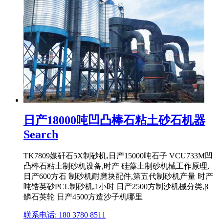
日产18000吨凹凸棒石粘土砂石机器
Search
TK7809媒矸石5X制砂机,日产15000吨石子 VCU733M凹
凸棒石粘土制砂机设备,时产 硅藻土制砂机械工作原理,
日产600方石 制砂机耐磨块配件,第五代制砂机产量 时产
吨锆英砂PCL制砂机,1小时 日产2500方制沙机械分类,β
鳞石英轮 日产4500方造沙子机哪里
联系电话: 180 3780 8511