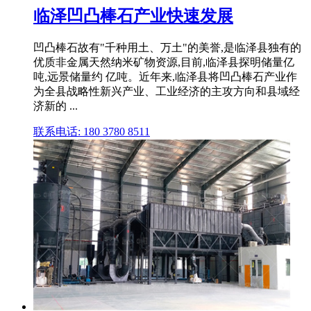
临泽凹凸棒石产业快速发展
凹凸棒石故有"千种用土、万土"的美誉,是临泽县独有的
优质非金属天然纳米矿物资源,目前,临泽县探明储量亿
吨,远景储量约 亿吨。近年来,临泽县将凹凸棒石产业作
为全县战略性新兴产业、工业经济的主攻方向和县域经
济新的 ...
联系电话: 180 3780 8511