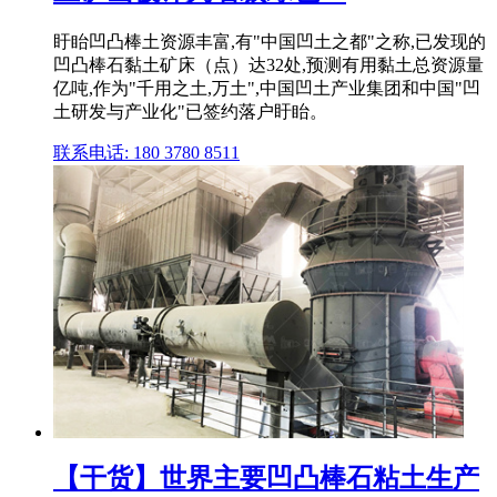
盱眙凹凸棒土资源丰富,有"中国凹土之都"之称,已发现的
凹凸棒石黏土矿床（点）达32处,预测有用黏土总资源量
亿吨,作为"千用之土,万土",中国凹土产业集团和中国"凹
土研发与产业化"已签约落户盱眙。
联系电话: 180 3780 8511
【干货】世界主要凹凸棒石粘土生产