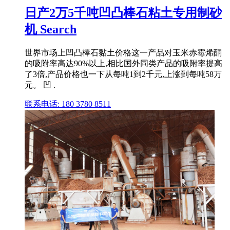
日产2万5千吨凹凸棒石粘土专用制砂
机 Search
世界市场上凹凸棒石黏土价格这一产品对玉米赤霉烯酮
的吸附率高达90%以上,相比国外同类产品的吸附率提高
了3倍,产品价格也一下从每吨1到2千元,上涨到每吨58万
元。 凹 .
联系电话: 180 3780 8511