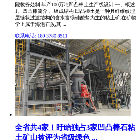
院教务处制 年产100万吨凹凸棒土生产线设计 一、概述
1、凹凸棒简介 、组成结构 凹凸棒土是一种具纤维纹理
层链状过渡结构的含水富镁硅酸盐为主的粘土矿,在矿物
学上属于海泡石族,其 ...
联系电话: 180 3780 8511
全省共4家！盱眙独占3家凹凸棒石粘
土矿山被评为省级绿色 ...