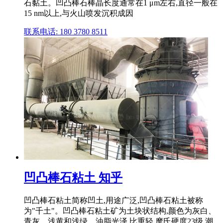
石黏土。凹凸棒石棒晶长度通常在1 μm左右,直径一般在
15 nm以上,与火山喷发沉积成因
联系电话: 180 3780 8511
凹凸棒石粘土 知乎
凹凸棒石粘土简称凹土,用途广泛,凹凸棒石粘土被称
为"千土"。凹凸棒石粘土矿为土块状结构,颜色为灰白、
青灰、浅黄和浅绿。油脂光泽,比重轻,摩氏硬度23级,潮