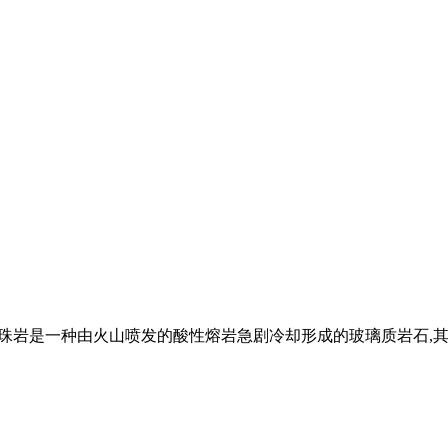
bili珍珠岩是一种由火山喷发的酸性熔岩急剧冷却形成的玻璃质岩石