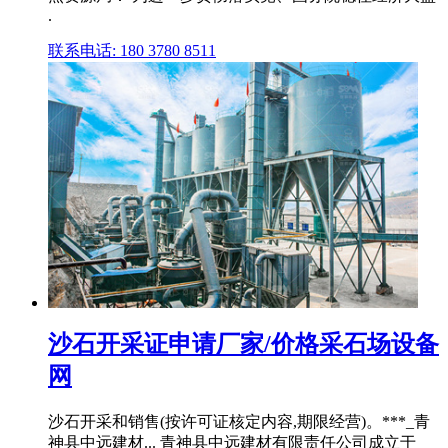
.
联系电话: 180 3780 8511
沙石开采证申请厂家/价格采石场设备
网
沙石开采和销售(按许可证核定内容,期限经营)。***_青
神县中远建材... 青神县中远建材有限责任公司成立于