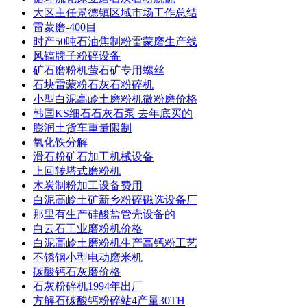
大区主任景德镇区域市场工作总结
雷蒙磨-400目
时产50吨石油焦制粉雷蒙磨生产线
风镐牌子粉碎设备
矿石磨粉机萤石矿专用螺丝
石块雷蒙粉石灰石粉碎机
小型白泥高岭土磨粉机微粉磨价格
韩国KS细石石灰石泵 去年底买的
膨润土货车重量限制
氧化铁分解
滑石粉矿石加工机械设备
上回转塔式磨粉机
木炭制粉加工设备费用
白泥高岭土矿新乡粉碎磁选设备厂
那里有生产硅酸盐管壳设备的
白云石工业磨粉机价格
白泥高岭土磨粉机生产高钙粉工艺
不锈钢小型电动磨米机
碳酸钙石灰磨价格
石灰粉碎机1994年出厂
方解石碳酸钙粉碎站4产量30TH