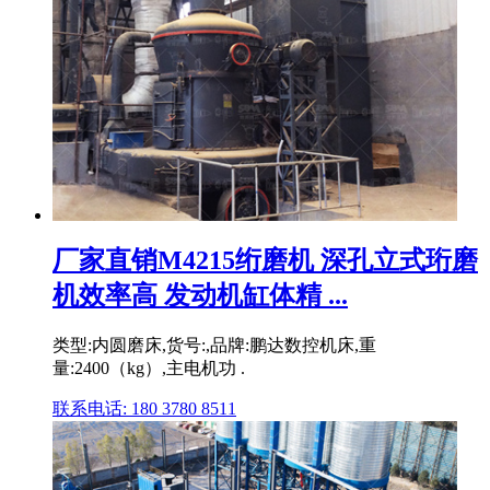
厂家直销M4215绗磨机 深孔立式珩磨
机效率高 发动机缸体精 ...
类型:内圆磨床,货号:,品牌:鹏达数控机床,重
量:2400（kg）,主电机功 .
联系电话: 180 3780 8511