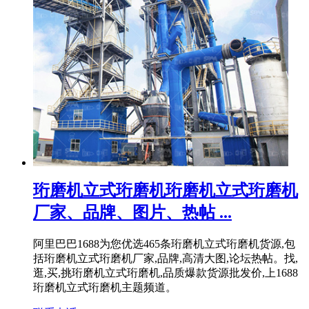
珩磨机立式珩磨机珩磨机立式珩磨机
厂家、品牌、图片、热帖 ...
阿里巴巴1688为您优选465条珩磨机立式珩磨机货源,包
括珩磨机立式珩磨机厂家,品牌,高清大图,论坛热帖。找,
逛,买,挑珩磨机立式珩磨机,品质爆款货源批发价,上1688
珩磨机立式珩磨机主题频道。