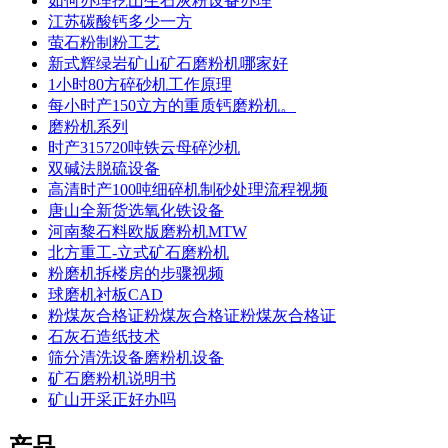
如何办理挖山生石灰粉设备办理
江苏碳酸钙多少一方
萤石粉制粉工艺
新式辉绿岩矿山矿石磨粉机哪家好
1小时80方碎砂机工作原理
每小时产150立方的重质钙磨粉机。
磨粉机系列
时产315720吨铁云母碎沙机
双碱法脱硫设备
高清时产100吨细碎机制砂处理流程视频
唐山全新货选氧化铁设备
河南黎石料欧版磨粉机MTW
北方重工-立式矿石磨粉机
粉磨机拆楼房的步骤视频
球磨机衬板CAD
粉煤灰合格证粉煤灰合格证粉煤灰合格证
石灰石造纸技术
筛分清洗设备磨粉机设备
矿石磨粉机说明书
矿山开采正好办吗
产品