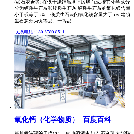
(如石灰岩等),在低于烧结温度下煅烧而成.按其化学成分
分为钙质生石灰和镁质生石灰.钙质生石灰的氧化镁含量
小于或等于5％；镁质生石灰的氧化镁含量大于5％.建筑
生石灰分为优等品、一等品 ...
联系电话: 180 3780 8511
氧化钙（化学物质）_百度百科
将其煮沸驱除干净CO₂。向热溶液中加入 石灰乳,过滤除