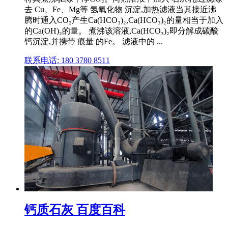
去 Cu、Fe、Mg等 氢氧化物 沉淀,加热滤液当其接近沸
腾时通入CO₂产生Ca(HCO₃)₂,Ca(HCO₃)₂的量相当于加入
的Ca(OH)₂的量。 煮沸该溶液,Ca(HCO₃)₂即分解成碳酸
钙沉淀,并携带 痕量 的Fe。 滤液中的 ...
联系电话: 180 3780 8511
钙质石灰 百度百科