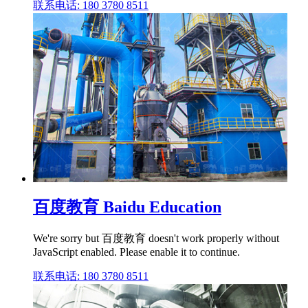
联系电话: 180 3780 8511
百度教育 Baidu Education
We're sorry but 百度教育 doesn't work properly without
JavaScript enabled. Please enable it to continue.
联系电话: 180 3780 8511