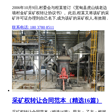
2006年10月9日,村委会与程某签订《宽甸县虎山镇老边
墙村金矿采矿权转让协议书》。此后,程某又将该矿的采
矿许可证办理到自己名下,成为该矿的采矿权人,有效期 .
联系电话: 180 3780 8511
采矿权转让合同范本（精选16篇）
采矿权转让合同范本（精选16篇） 甲方： 乙方：根据