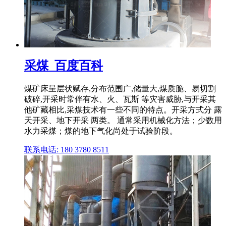
采煤_百度百科
煤矿床呈层状赋存,分布范围广,储量大,煤质脆、易切割
破碎,开采时常伴有水、火、瓦斯 等灾害威胁,与开采其
他矿藏相比,采煤技术有一些不同的特点。开采方式分 露
天开采、地下开采 两类。 通常采用机械化方法；少数用
水力采煤；煤的地下气化尚处于试验阶段。
联系电话: 180 3780 8511