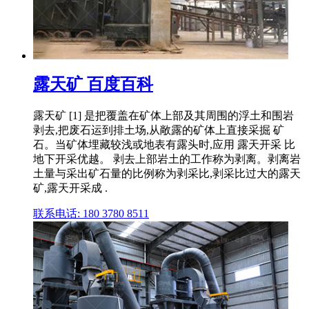
露天矿 百度百科
露天矿 [1] 是把覆盖在矿体上部及其周围的浮土和围岩
剥去,把废石运到排土场,从敞露的矿体上直接采掘 矿
石。当矿体埋藏较浅或地表有露头时,应用 露天开采 比
地下开采优越。 剥去上部岩土的工作称为剥离。剥离岩
土量与采出矿石量的比例称为剥采比,剥采比过大的露天
矿,露天开采成 .
联系电话: 180 3780 8511