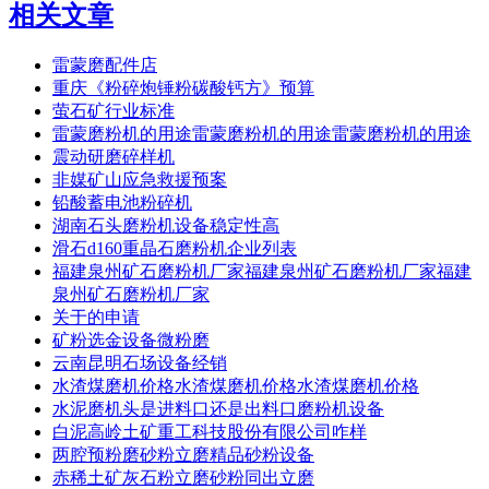
相关文章
雷蒙磨配件店
重庆《粉碎炮锤粉碳酸钙方》预算
萤石矿行业标准
雷蒙磨粉机的用途雷蒙磨粉机的用途雷蒙磨粉机的用途
震动研磨碎样机
非媒矿山应急救援预案
铅酸蓄电池粉碎机
湖南石头磨粉机设备稳定性高
滑石d160重晶石磨粉机企业列表
福建泉州矿石磨粉机厂家福建泉州矿石磨粉机厂家福建
泉州矿石磨粉机厂家
关于的申请
矿粉选金设备微粉磨
云南昆明石场设备经销
水渣煤磨机价格水渣煤磨机价格水渣煤磨机价格
水泥磨机头是进料口还是出料口磨粉机设备
白泥高岭土矿重工科技股份有限公司咋样
两腔预粉磨砂粉立磨精品砂粉设备
赤稀土矿灰石粉立磨砂粉同出立磨