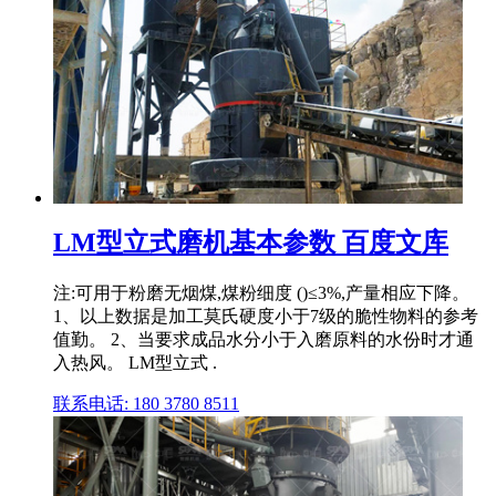
LM型立式磨机基本参数 百度文库
注:可用于粉磨无烟煤,煤粉细度 ()≤3%,产量相应下降。
1、以上数据是加工莫氏硬度小于7级的脆性物料的参考
值勤。 2、当要求成品水分小于入磨原料的水份时才通
入热风。 LM型立式 .
联系电话: 180 3780 8511