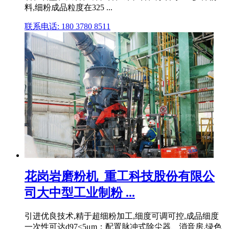
料,细粉成品粒度在325 ...
联系电话: 180 3780 8511
花岗岩磨粉机_重工科技股份有限公
司大中型工业制粉 ...
引进优良技术,精于超细粉加工,细度可调可控,成品细度
一次性可达d97≤5μm；配置脉冲式除尘器、消音房,绿色