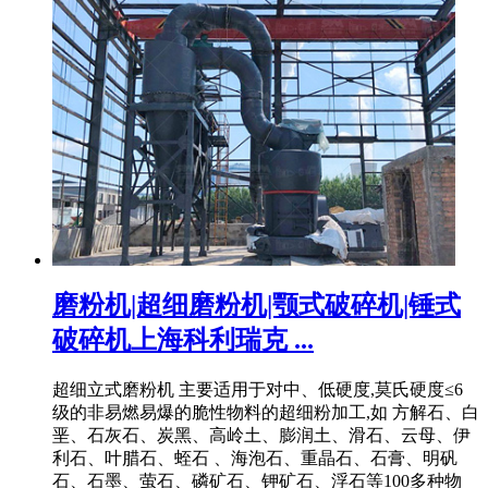
磨粉机|超细磨粉机|颚式破碎机|锤式
破碎机上海科利瑞克 ...
超细立式磨粉机 主要适用于对中、低硬度,莫氏硬度≤6
级的非易燃易爆的脆性物料的超细粉加工,如 方解石、白
垩、石灰石、炭黑、高岭土、膨润土、滑石、云母、伊
利石、叶腊石、蛭石 、海泡石、重晶石、石膏、明矾
石、石墨、萤石、磷矿石、钾矿石、浮石等100多种物