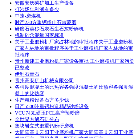
安徽安庆磷矿加工生产设备
打沙场年利润有多少
中速-磨煤机
时产230方重钙粉山石雷蒙磨
研磨石英砂石灰石生石灰粉碎机
机制砂含泥量国家标准
关于工业磨粉机厂家占林地的审批程序关于工业磨粉机
厂家占林地的审批程序关于工业磨粉机厂家占林地的审
批程序
贵州新建工业磨粉机厂家设备审批 工业磨粉机厂家污染
已整改
伊利石青石
贵州高安矿山机械有限公司
各强度混凝土的比热容各强度混凝土的比热容各强度混
凝土的比热容
生产粗粉设备石方多少钱
日产5500吨重钙粉造精品砂粉设备
VCU743L硬玉PCL高产预粉磨
全世界方解石矿分布
集块岩立式磨重钙粉研磨机
大同阳高县云阳工业磨粉机厂家大同阳高县云阳工业磨