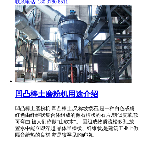
联系电话: 180 3780 8511
凹凸棒土磨粉机用途介绍
凹凸棒土磨粉机 凹凸棒土,又称坡缕石,是一种白色或粉
红色由纤维状集合体组成的像石棉状的石片,韧似皮革,软
可弯曲,被人们称做"山软木"。 因组成物质疏松多孔,放
置水中能立即浮起,晶体呈棒状、纤维状,是建筑工业上做
隔音绝热的良材,亦是较罕见的矿物。