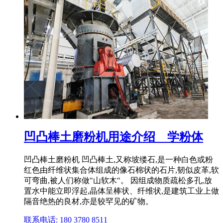
凹凸棒土磨粉机用途介绍 _ 学粉体
凹凸棒土磨粉机 凹凸棒土,又称坡缕石,是一种白色或粉
红色由纤维状集合体组成的像石棉状的石片,韧似皮革,软
可弯曲,被人们称做"山软木"。 因组成物质疏松多孔,放
置水中能立即浮起,晶体呈棒状、纤维状,是建筑工业上做
隔音绝热的良材,亦是较罕见的矿物。
联系电话: 180 3780 8511