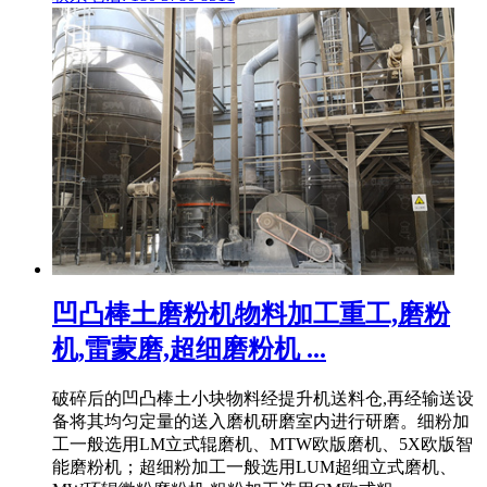
凹凸棒土磨粉机物料加工重工,磨粉
机,雷蒙磨,超细磨粉机 ...
破碎后的凹凸棒土小块物料经提升机送料仓,再经输送设
备将其均匀定量的送入磨机研磨室内进行研磨。细粉加
工一般选用LM立式辊磨机、MTW欧版磨机、5X欧版智
能磨粉机；超细粉加工一般选用LUM超细立式磨机、