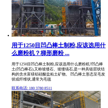
用于1250目凹凸棒土制粉,应该选用什
么磨粉机？梯形磨粉 ...
用于1250目凹凸棒土制粉,应该选用什么磨粉机?凹凸棒
土(凹凸棒石),又称坡缕石、坡缕缟石,是一种具链层状结
构的含水富镁铝硅酸盐粘土矿物。 凹凸棒土形态呈毛发
状或纤维状,通常为毛毯
联系电话: 180 3780 8511