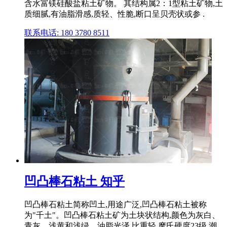
含水富镁硅酸盐粘土矿物。 其结构属2：1型粘土矿物,土
质细腻,有油脂滑感,质轻、性脆,断口呈贝壳状或参 .
联系电话: 180 3780 8511
凹凸棒石粘土 知乎
凹凸棒石粘土简称凹土,用途广泛,凹凸棒石粘土被称
为"千土"。凹凸棒石粘土矿为土块状结构,颜色为灰白、
青灰、浅黄和浅绿。油脂光泽,比重轻,摩氏硬度23级,潮