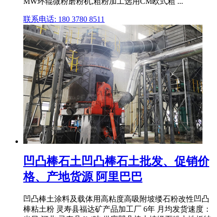
MW环辊微粉磨粉机,粗粉加工选用CM欧式粗 ...
联系电话: 180 3780 8511
凹凸棒石土凹凸棒石土批发、促销价
格、产地货源 阿里巴巴
凹凸棒土涂料及载体用高粘度高吸附坡缕石粉改性凹凸
棒粘土粉 灵寿县福达矿产品加工厂 6年 月均发货速度：