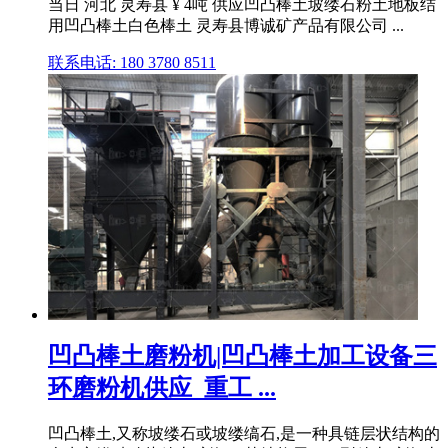
当日 河北 灵寿县 ¥ 4吨 供应凹凸棒土坡缕石粉土地板结
用凹凸棒土白色棒土 灵寿县博诚矿产品有限公司 ...
联系电话: 180 3780 8511
凹凸棒土磨粉机|凹凸棒土加工设备三
环磨粉机供应_重工 ...
凹凸棒土,又称坡缕石或坡缕缟石,是一种具链层状结构的