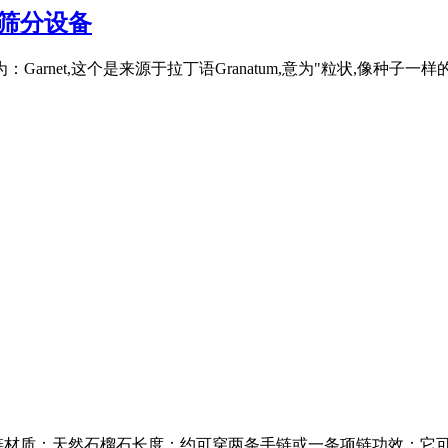
碎筛分设备
：Garnet,这个是来源于拉丁语Granatum,意为"粒状,像种子一样
链材质：天然石榴石长度：约可穿两条手链或一条项链功效：它可