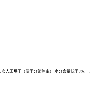
次人工烘干（便于分筛除尘）,水分含量低于5%。 .