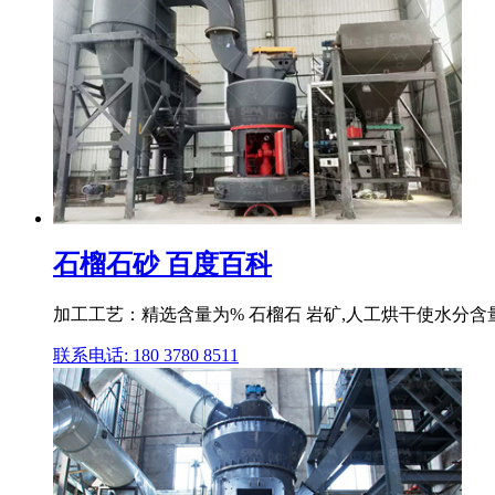
石榴石砂 百度百科
加工工艺：精选含量为% 石榴石 岩矿,人工烘干使水分含
联系电话: 180 3780 8511