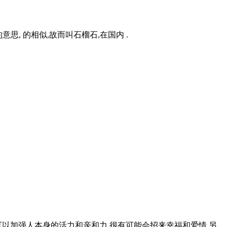
的意思, 的相似,故而叫石榴石,在国内 .
以加强人本身的活力和亲和力,很有可能会招来幸福和爱情,另