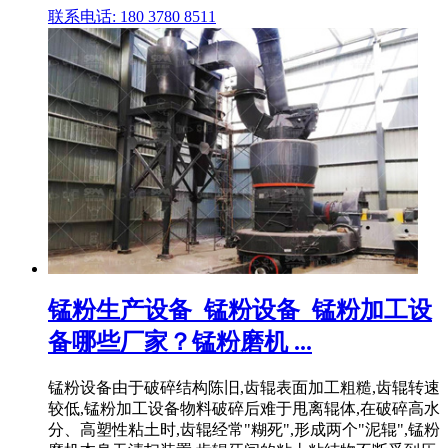
联系电话: 180 3780 8511
锰粉生产设备_锰粉设备_锰粉加工设
备哪些厂家？锰粉磨机 ...
锰粉设备由于破碎结构陈旧,齿辊表面加工粗糙,齿辊转速
较低,锰粉加工设备物料破碎后难于甩离辊体,在破碎高水
分、高塑性粘土时,齿辊经常"糊死",形成两个"泥辊",锰粉