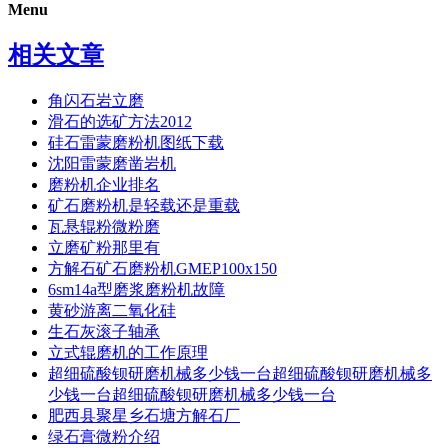
Menu
相关文章
角闪石岩立磨
滑石的选矿方法2012
硅石雷蒙磨粉机图纸下载
沈阳雷蒙磨凿岩机
磨粉机企业排名
矿石磨粉机是轻载还是重载
瓦悬辊粉微粉磨
立磨矿粉那里有
方解石矿石磨粉机GMEP100x150
6sm14a型磨浆磨粉机故障
黄砂游离二氧化硅
生石灰滚子轴承
立式辊磨机的工作原理
超细硫酸钡研磨机械多少钱一台超细硫酸钡研磨机械多
少钱一台超细硫酸钡研磨机械多少钱一台
肥西县聚星乡石塘方解石厂
绿石膏微粉介绍