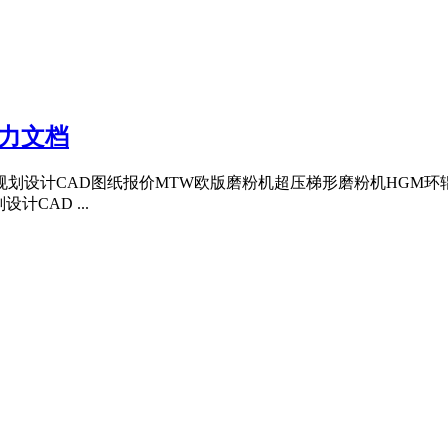
创力文档
设计CAD图纸报价MTW欧版磨粉机超压梯形磨粉机HGM环辊微粉
计CAD ...