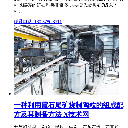
可以破碎的矿石种类非常多,只要莫氏硬度在7级以下
可。
联系电话: 180 3780 8511
一种利用霞石尾矿烧制陶粒的组成配
方及其制备方法 X技术网
发气组分是：炭粉、煤粉、焦炭、石灰石粉、石膏粉、