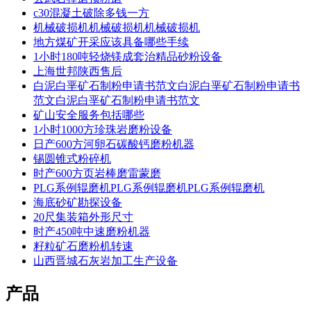
c30混凝土破除多钱一方
机械破损机机械破损机机械破损机
地方煤矿开采应该具备哪些手续
1小时180吨轻烧镁成套治精品砂粉设备
上海世邦陕西售后
白泥白垩矿石制粉申请书范文白泥白垩矿石制粉申请书
范文白泥白垩矿石制粉申请书范文
矿山安全服务包括哪些
1小时1000方珍珠岩磨粉设备
日产600方河卵石碳酸钙磨粉机器
锡圆锥式粉碎机
时产600方页岩棒磨雷蒙磨
PLG系例辊磨机PLG系例辊磨机PLG系例辊磨机
海底砂矿勘探设备
20尺集装箱外形尺寸
时产450吨中速磨粉机器
籽粒矿石磨粉机转速
山西晋城石灰岩加工生产设备
产品